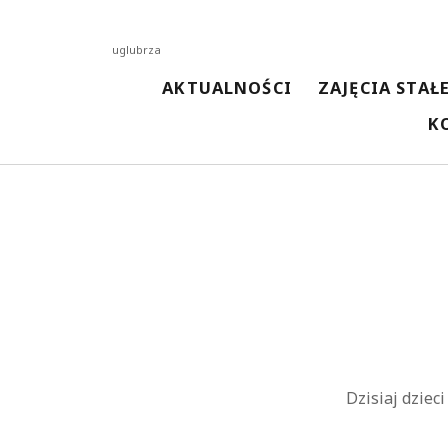
uglubrza
AKTUALNOŚCI
ZAJĘCIA STAŁ
K
NAJNOWSZE AKTUALNOŚCI
Spotkanie z kosmetyczką
13 kwietnia 2026
Malowanie techniką woreczkową
13 kwietnia 2026
Malowanie Ceramiki
3 kwietnia 2026
Spotkanie z pisarką Magdaleną Kordel
3 kwietnia 2026
Spotkanie z Przedszkolakami w Bibliotece
3 kwietnia 2026
Dzisiaj dziec