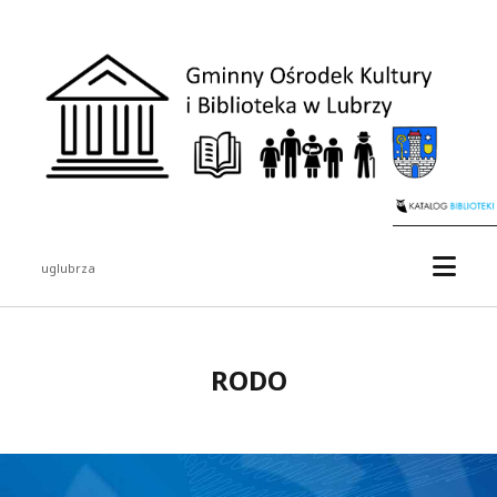
Gminny
Ośrodek
Kultury
i
Biblioteka
w
Lubrzy
otwór
uglubrza
menu
Pasek
boczny
RODO