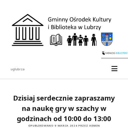
Gminny
Ośrodek
Kultury
i
Biblioteka
w
Lubrzy
otwór
uglubrza
menu
Pasek
boczny
Dzisiaj serdecznie zapraszamy
na naukę gry w szachy w
godzinach od 10:00 do 13:00
OPUBLIKOWANO 9 MARCA 2024 PRZEZ ADMIN