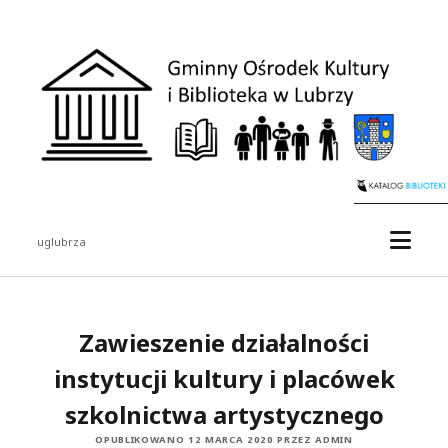
Gminny
Ośrodek
Kultury
i
Biblioteka
w
Lubrzy
otwór
uglubrza
menu
Pasek
boczny
Zawieszenie działalności
instytucji kultury i placówek
szkolnictwa artystycznego
OPUBLIKOWANO 12 MARCA 2020 PRZEZ ADMIN