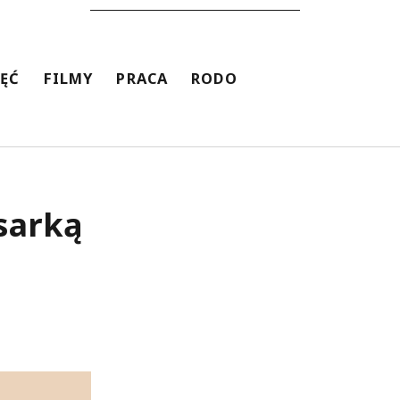
JĘĆ
FILMY
PRACA
RODO
sarką