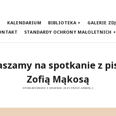
E
KALENDARIUM
BIBLIOTEKA
GALERIE ZD
ONTAKT
STANDARDY OCHRONY MAŁOLETNICH
aszamy na spotkanie z pi
Zofią Mąkosą
OPUBLIKOWANO 3 GRUDNIA 2025 PRZEZ ADMIN_2