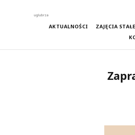
uglubrza
AKTUALNOŚCI
ZAJĘCIA STAŁ
K
NAJNOWSZE AKTUALNOŚCI
Zapr
Spotkanie z kosmetyczką
13 kwietnia 2026
Malowanie techniką woreczkową
13 kwietnia 2026
Malowanie Ceramiki
3 kwietnia 2026
Spotkanie z pisarką Magdaleną Kordel
3 kwietnia 2026
Spotkanie z Przedszkolakami w Bibliotece
3 kwietnia 2026