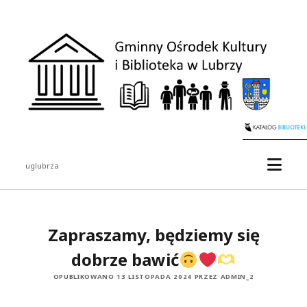
Gminny
Ośrodek
Kultury
i
Biblioteka
w
Lubrzy
otwór
uglubrza
menu
Pasek
boczny
Zapraszamy, będziemy się
dobrze bawić
OPUBLIKOWANO 13 LISTOPADA 2024 PRZEZ ADMIN_2