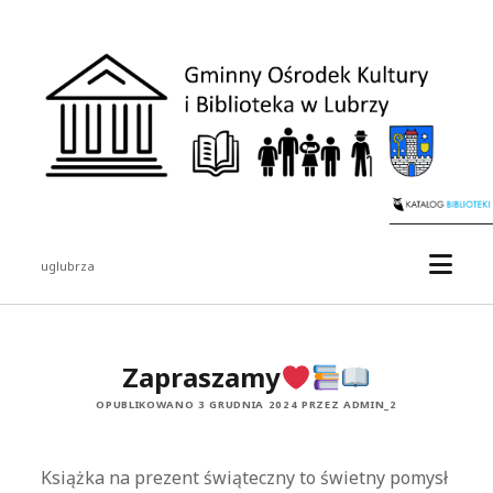
Gminny
Ośrodek
Kultury
i
Biblioteka
w
Lubrzy
otwór
uglubrza
menu
Pasek
boczny
Zapraszamy
OPUBLIKOWANO 3 GRUDNIA 2024 PRZEZ ADMIN_2
Książka na prezent świąteczny to świetny pomysł