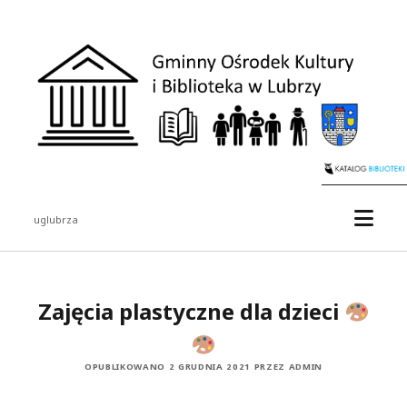
Gminny
Ośrodek
Kultury
i
Biblioteka
w
Lubrzy
otwór
uglubrza
menu
Pasek
boczny
Zajęcia plastyczne dla dzieci
OPUBLIKOWANO 2 GRUDNIA 2021 PRZEZ ADMIN