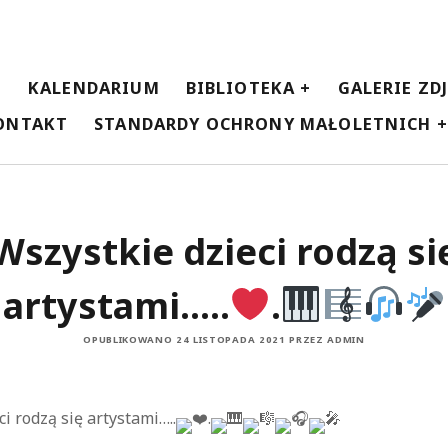
E
KALENDARIUM
BIBLIOTEKA
GALERIE ZD
ONTAKT
STANDARDY OCHRONY MAŁOLETNICH
Wszystkie dzieci rodzą si
artystami…..
.
OPUBLIKOWANO 24 LISTOPADA 2021 PRZEZ ADMIN
i rodzą się artystami…..
.