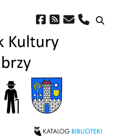
facebook
rss
email
phone