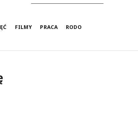
JĘĆ
FILMY
PRACA
RODO
ę