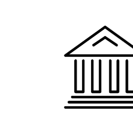
Gminny
Ośrodek
Kultury
i
Biblioteka
w
Lubrzy