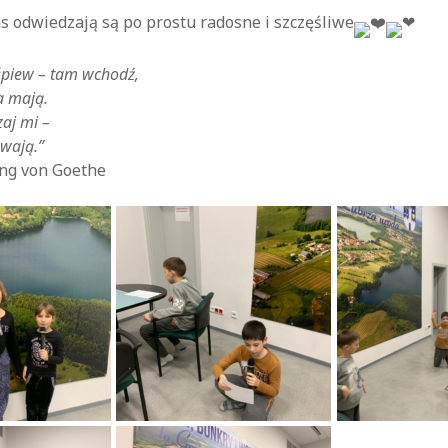
as odwiedzają są po prostu radosne i szczęśliwe
 śpiew – tam wchodź,
a mają.
zaj mi –
ewają.”
ng von Goethe