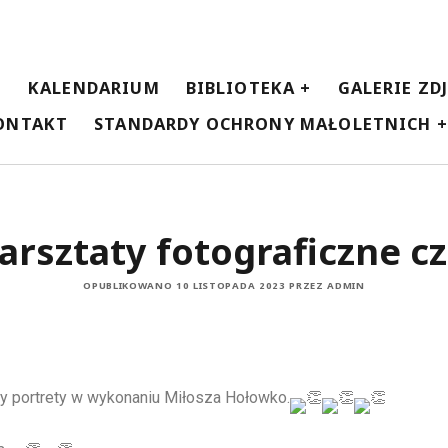
E
KALENDARIUM
BIBLIOTEKA
GALERIE ZD
ONTAKT
STANDARDY OCHRONY MAŁOLETNICH
rsztaty fotograficzne cz
OPUBLIKOWANO 10 LISTOPADA 2023 PRZEZ ADMIN
 portrety w wykonaniu Miłosza Hołowko.