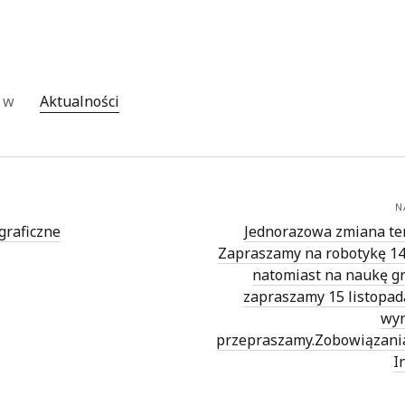
o w
Aktualności
N
graficzne
Jednorazowa zmiana te
Zapraszamy na robotykę 14
natomiast na naukę gr
zapraszamy 15 listopada
wyn
przepraszamy.Zobowiązan
I