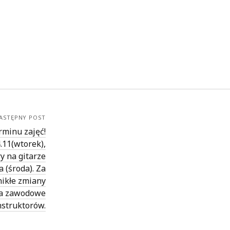
ASTĘPNY POST
rminu zajęć!
.11(wtorek),
y na gitarze
 (środa). Za
ikłe zmiany
ia zawodowe
nstruktorów.