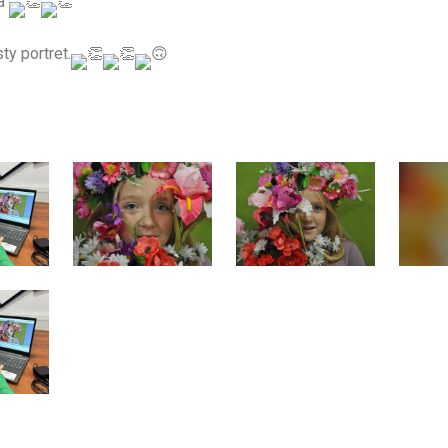
ia
ty portret.