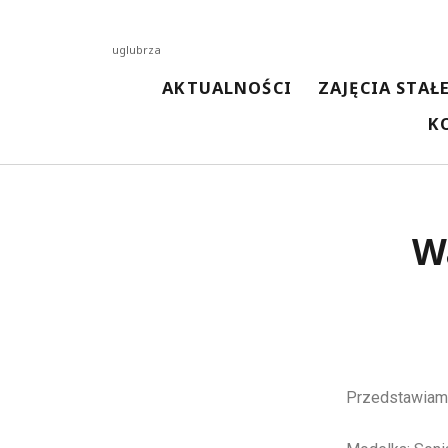
uglubrza
AKTUALNOŚCI
ZAJĘCIA STAŁ
K
NAJNOWSZE AKTUALNOŚCI
Wa
Spotkanie z kosmetyczką
13 kwietnia 2026
Malowanie techniką woreczkową
13 kwietnia 2026
Malowanie Ceramiki
3 kwietnia 2026
Spotkanie z pisarką Magdaleną Kordel
3 kwietnia 2026
Spotkanie z Przedszkolakami w Bibliotece
3 kwietnia 2026
Przedstawiamy