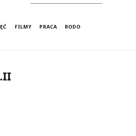
JĘĆ
FILMY
PRACA
RODO
.II