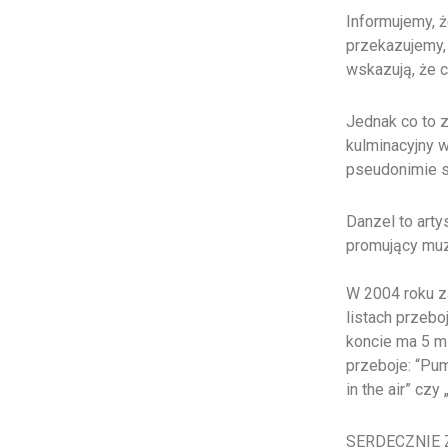
Informujemy, ż
przekazujemy, 
wskazują, że 
Jednak co to 
kulminacyjny 
pseudonimie 
Danzel to arty
promujący muz
W 2004 roku za
listach przebo
koncie ma 5 m
przeboje: “Pum
in the air” czy
SERDECZNIE