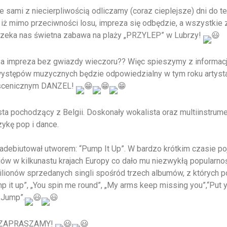
e sami z niecierpliwością odliczamy (coraz cieplejsze) dni do te
iż mimo przeciwności losu, impreza się odbędzie, a wszystkie z
czeka nas świetna zabawa na plaży „PRZYLEP” w Lubrzy!
za impreza bez gwiazdy wieczoru?? Więc spieszymy z informacją
występów muzycznych będzie odpowiedzialny w tym roku artyst
scenicznym DANZEL!
sta pochodzący z Belgii. Doskonały wokalista oraz multiinstrumen
ykę pop i dance.
debiutował utworem: “Pump It Up”. W bardzo krótkim czasie poj
jów w kilkunastu krajach Europy co dało mu niezwykłą popularn
ilionów sprzedanych singli spośród trzech albumów, z których 
p it up”, „You spin me round”, „My arms keep missing you”,“Put 
 „Jump”.
 ZAPRASZAMY!