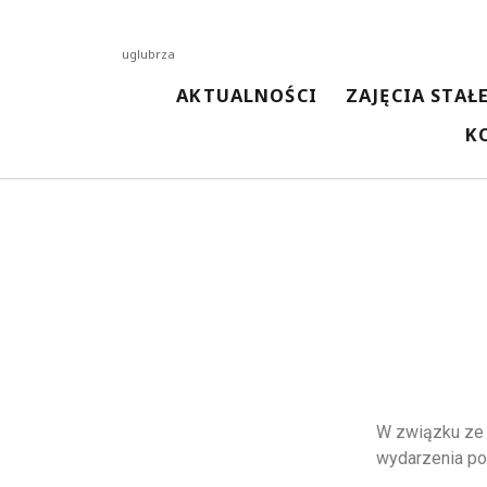
uglubrza
AKTUALNOŚCI
ZAJĘCIA STAŁ
K
NAJNOWSZE AKTUALNOŚCI
Spotkanie z kosmetyczką
13 kwietnia 2026
Malowanie techniką woreczkową
13 kwietnia 2026
Malowanie Ceramiki
3 kwietnia 2026
Spotkanie z pisarką Magdaleną Kordel
3 kwietnia 2026
Spotkanie z Przedszkolakami w Bibliotece
3 kwietnia 2026
W związku ze z
wydarzenia po