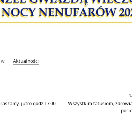
o w
Aktualności
N
raszamy, jutro godz.17.00.
Wszystkim tatusiom, zdrowia,
pocie