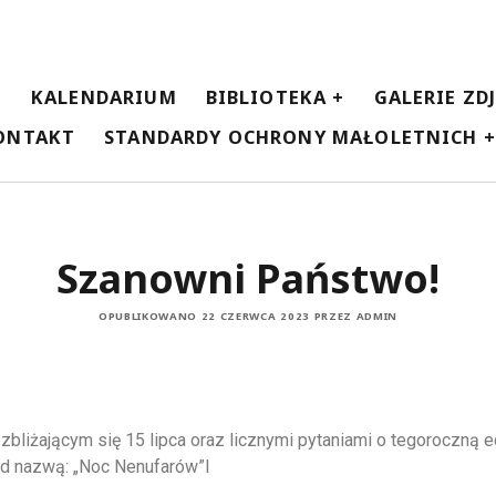
E
KALENDARIUM
BIBLIOTEKA
GALERIE ZD
ONTAKT
STANDARDY OCHRONY MAŁOLETNICH
Szanowni Państwo!
OPUBLIKOWANO 22 CZERWCA 2023 PRZEZ ADMIN
bliżającym się 15 lipca oraz licznymi pytaniami o tegoroczną e
d nazwą: „Noc Nenufarów”I