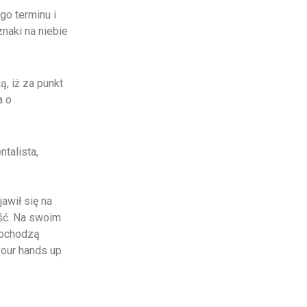
go terminu i
naki na niebie
, iż za punkt
a o
talista,
awił się na
ość. Na swoim
pochodzą
your hands up