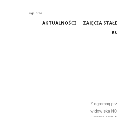
uglubrza
AKTUALNOŚCI
ZAJĘCIA STAŁ
K
NAJNOWSZE AKTUALNOŚCI
Spotkanie z kosmetyczką
13 kwietnia 2026
Malowanie techniką woreczkową
13 kwietnia 2026
Malowanie Ceramiki
3 kwietnia 2026
Spotkanie z pisarką Magdaleną Kordel
3 kwietnia 2026
Spotkanie z Przedszkolakami w Bibliotece
3 kwietnia 2026
Z ogromną prz
widowiska NOC