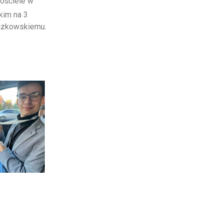
ościele w
kim na 3
czkowskiemu.