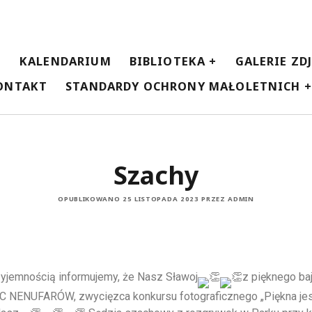
E
KALENDARIUM
BIBLIOTEKA
GALERIE ZD
ONTAKT
STANDARDY OCHRONY MAŁOLETNICH
Szachy
OPUBLIKOWANO 25 LISTOPADA 2023 PRZEZ ADMIN
yjemnością informujemy, że Nasz Sławoj
z pięknego b
 NENUFARÓW, zwycięzca konkursu fotograficznego „Piękna je