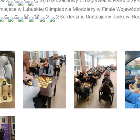
Nasz
Sędzia szachowy z rozgrywek w Parku przy k
 I miejsce w Lubuskiej Olimpiadzie Młodzieży w Finale Wojewódz
Serdecznie Gratulujemy Jankowi Bo