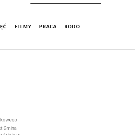
JĘĆ
FILMY
PRACA
RODO
ajkowego
st Gmina