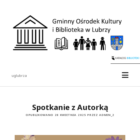
uglubrza
Spotkanie z Autorką
OPUBLIKOWANO 28 KWIETNIA 2025 PRZEZ ADMIN_2