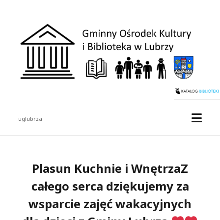
Gminny
Ośrodek
Kultury
i
Biblioteka
w
Lubrzy
otwór
uglubrza
menu
Pasek
boczny
Plasun Kuchnie i WnętrzaZ
całego serca dziękujemy za
wsparcie zajęć wakacyjnych