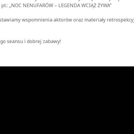
pt.: „NOC NENUFARÓW – LEGENDA WCIĄŻ ŻYWA”
stawiamy wspomnienia aktorów oraz materiały retrospekcyj
go seansu i dobrej zabawy!