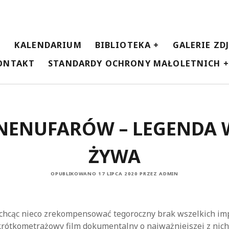
E
KALENDARIUM
BIBLIOTEKA
GALERIE ZD
ONTAKT
STANDARDY OCHRONY MAŁOLETNICH
NENUFARÓW – LEGENDA 
ŻYWA
OPUBLIKOWANO 17 LIPCA 2020 PRZEZ ADMIN
chcąc nieco zrekompensować tegoroczny brak wszelkich im
krótkometrażowy film dokumentalny o najważniejszej z nic