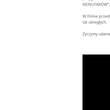
NENUFARÓW”, 
W filmie przed
lat ubiegłych.
Życzymy udane