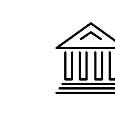
Gminny
Ośrodek
Kultury
i
Biblioteka
w
Lubrzy