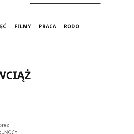
JĘĆ
FILMY
PRACA
RODO
WCIĄŻ
prez
h: „NOCY