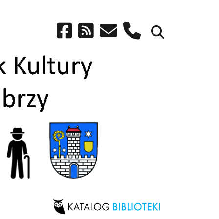
facebook
rss
email
phone