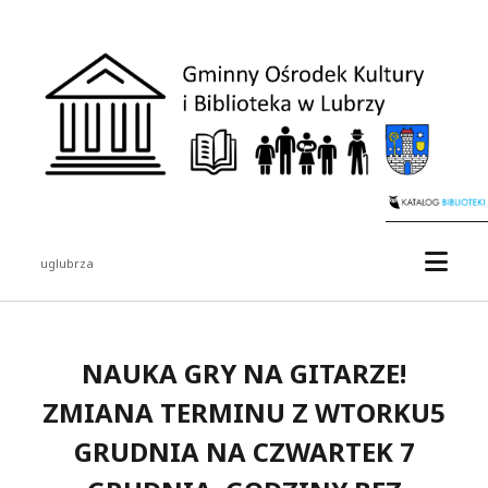
Gminny
Ośrodek
Kultury
i
Biblioteka
w
Lubrzy
otwór
uglubrza
menu
Pasek
boczny
NAUKA GRY NA GITARZE!
ZMIANA TERMINU Z WTORKU5
GRUDNIA NA CZWARTEK 7