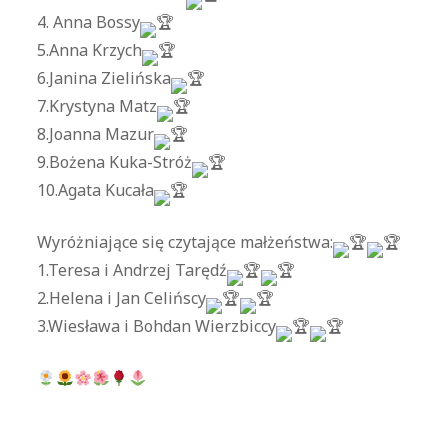
4. Anna Bossy
5.Anna Krzych
6.Janina Zielińska
7.Krystyna Matz
8.Joanna Mazur
9.Bożena Kuka-Stróż
10.Agata Kucała
Wyróżniające się czytające małżeństwa:
1.Teresa i Andrzej Tarędź
2.Helena i Jan Celińscy
3.Wiesława i Bohdan Wierzbiccy