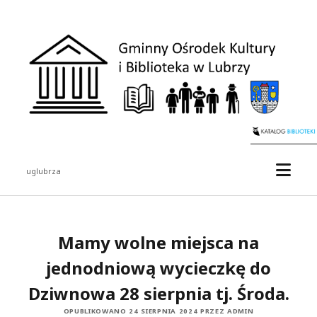
Gminny
Ośrodek
Kultury
i
Biblioteka
w
Lubrzy
otwór
uglubrza
menu
Pasek
boczny
Mamy wolne miejsca na
jednodniową wycieczkę do
Dziwnowa 28 sierpnia tj. Środa.
OPUBLIKOWANO 24 SIERPNIA 2024 PRZEZ ADMIN