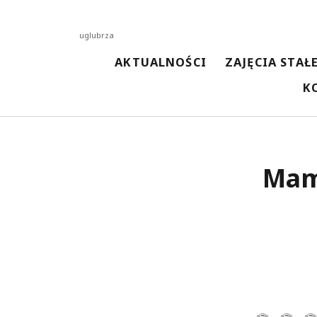
uglubrza
AKTUALNOŚCI
ZAJĘCIA STAŁ
K
NAJNOWSZE AKTUALNOŚCI
Mam
Spotkanie z kosmetyczką
13 kwietnia 2026
Malowanie techniką woreczkową
13 kwietnia 2026
Malowanie Ceramiki
3 kwietnia 2026
Spotkanie z pisarką Magdaleną Kordel
3 kwietnia 2026
Spotkanie z Przedszkolakami w Bibliotece
3 kwietnia 2026