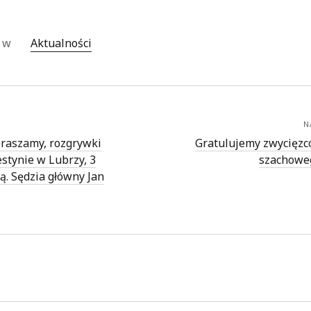
o w
Aktualności
N
praszamy, rozgrywki
Gratulujemy zwycięzc
stynie w Lubrzy, 3
szachowe
ą. Sędzia główny Jan