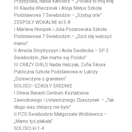
Przybylska, Nadia Kanclerz – „Polska to mój kraj”
III Klaudia Wieczorek i Alicja Matus Szkoła
Podstawowa 7 Świebodzin – „Szybuj orle”
ZESPOŁY WOKALNE-kl.5-8
I Marlena Hniopek i Julia Pożarowska Szkoła
Podstawowa 7 Świebodzin – „Dziś idę walczyć
mamo”
II Amelia Dmytryszyn i Anita Siedlecka – SP 2
Świebodzin „Nie martw się Polsko”
III CRAZY GIRLS Nadia Halczak, Zofia Sikora
Publiczna Szkoła Podstawowa w Lubrzy
„Dziewczyna z granatem”
SOLIŚCI- SZKOŁY ŚREDNIE
I Oliwia Banach Centrum Kształcenia
Zawodowego i Ustawicznego Zbaszynek: – „Tak
długo was chłopcy nie było”
II PZS Świebodzin Małgorzata Wróblewicz –
„Mamo tyś płakała”
SOLIŚCI kl.1-4