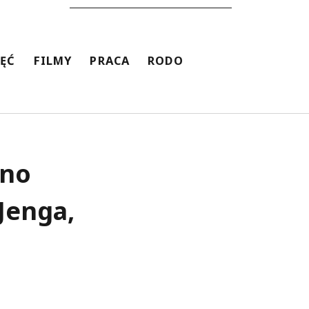
JĘĆ
FILMY
PRACA
RODO
lno
Jenga,