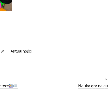
o w
Aktualności
N
otece
Nauka gry na gi