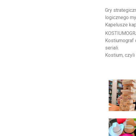
Gry strategicz
logicznego my
Kapelusze ka
KOSTIUMOGRA
Kostiumograf o
seriali.
Kostium, czyli