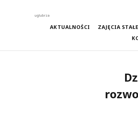
uglubrza
AKTUALNOŚCI
ZAJĘCIA STAŁ
K
NAJNOWSZE AKTUALNOŚCI
Dz
Spotkanie z kosmetyczką
13 kwietnia 2026
Malowanie techniką woreczkową
13 kwietnia 2026
rozwo
Malowanie Ceramiki
3 kwietnia 2026
Spotkanie z pisarką Magdaleną Kordel
3 kwietnia 2026
Spotkanie z Przedszkolakami w Bibliotece
3 kwietnia 2026