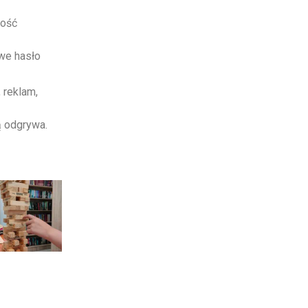
ność
we hasło
 reklam,
ą odgrywa.