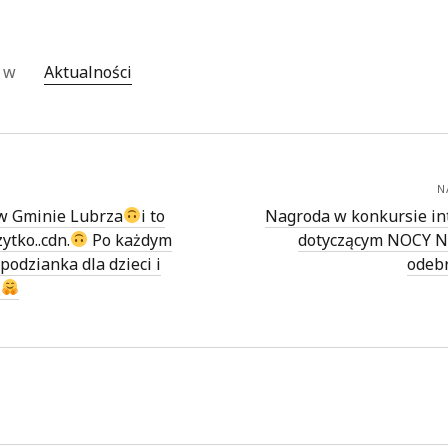
o w
Aktualności
N
w Gminie Lubrza
i to
Nagroda w konkursie i
ytko..cdn.
Po każdym
dotyczącym NOCY
podzianka dla dzieci i
odeb