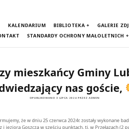
E
KALENDARIUM
BIBLIOTEKA
GALERIE ZD
ONTAKT
STANDARDY OCHRONY MAŁOLETNICH
zy mieszkańcy Gminy Lub
dwiedzający nas goście,
OPUBLIKOWANO 3 LIPCA 2024 PRZEZ ADMIN
ormujemy, że w dniu 25 czerwca 2024r. zostały wykonane ba
z i jeziora Goszcza w sześciu punktach, tj. w Przełazach (2 