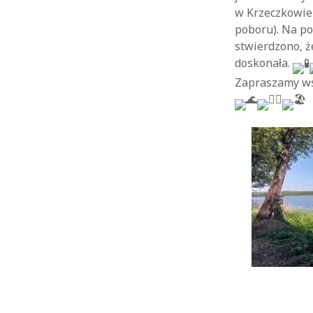
w Krzeczkowie 
poboru). Na p
stwierdzono, ż
doskonała.
Zapraszamy wsz