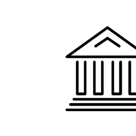
Gminny
Ośrodek
Kultury
i
Biblioteka
w
Lubrzy