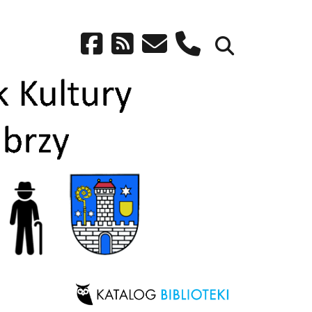
facebook
rss
email
phone