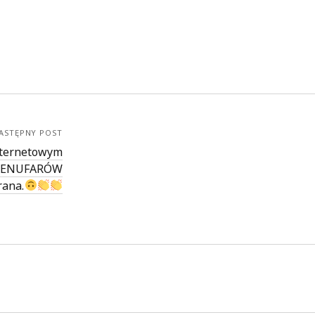
ASTĘPNY POST
nternetowym
 NENUFARÓW
rana.