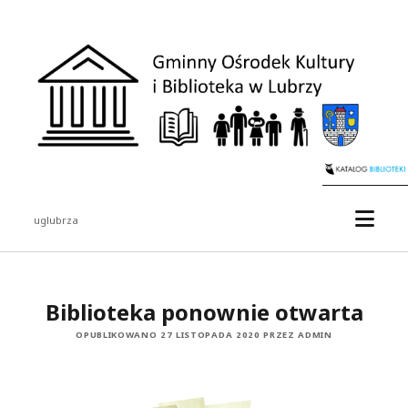
Gminny
Ośrodek
Kultury
i
Biblioteka
w
Lubrzy
otwór
uglubrza
menu
Pasek
boczny
Biblioteka ponownie otwarta
OPUBLIKOWANO 27 LISTOPADA 2020 PRZEZ ADMIN