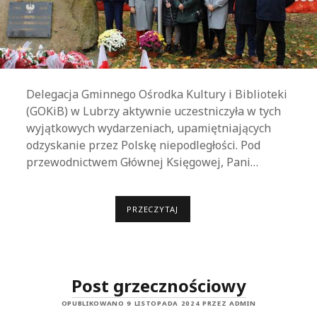
Delegacja Gminnego Ośrodka Kultury i Biblioteki
(GOKiB) w Lubrzy aktywnie uczestniczyła w tych
wyjątkowych wydarzeniach, upamiętniających
odzyskanie przez Polskę niepodległości. Pod
przewodnictwem Głównej Księgowej, Pani…
PRZECZYTAJ
U
R
O
C
Z
Y
S
Post grzecznościowy
T
E
OPUBLIKOWANO 9 LISTOPADA 2024 PRZEZ ADMIN
O
B