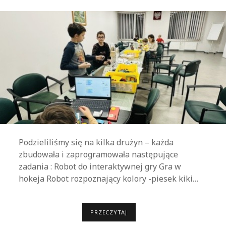
u
r
b
y
o
i
B
c
i
z
b
l
n
i
y
o
t
e
Podzieliliśmy się na kilka drużyn – każda
k
zbudowała i zaprogramowała następujące
a
zadania : Robot do interaktywnej gry Gra w
w
hokeja Robot rozpoznający kolory -piesek kiki…
L
u
b
PRZECZYTAJ
R
r
O