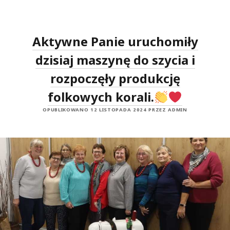
z
B
O
y
T
Y
K
Aktywne Panie uruchomiły
A
-
dzisiaj maszynę do szycia i
1
4
.
rozpoczęły produkcję
1
1
folkowych korali.
.
2
0
OPUBLIKOWANO 12 LISTOPADA 2024 PRZEZ ADMIN
2
4