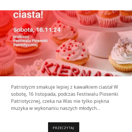
C
H
O
D
Y
N
A
R
O
D
O
W
E
G
O
Ś
W
I
Ę
Patriotyzm smakuje lepiej z kawałkiem ciasta! W
T
A
sobotę, 16 listopada, podczas Festiwalu Piosenki
N
Patriotycznej, czeka na Was nie tylko piękna
I
E
muzyka w wykonaniu naszych młodych…
P
O
D
L
E
PRZECZYTAJ
P
G