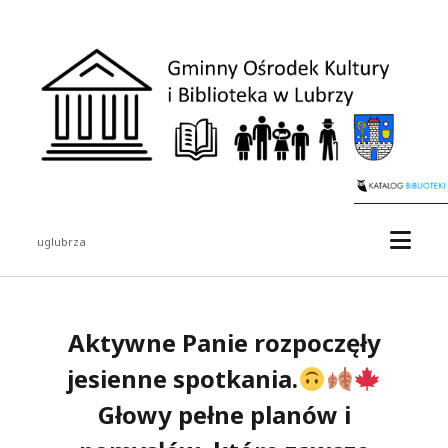
Gminny
Ośrodek
Kultury
i
Biblioteka
w
Lubrzy
otwór
uglubrza
menu
Pasek
boczny
Aktywne Panie rozpoczęły
jesienne spotkania.
Głowy pełne planów i