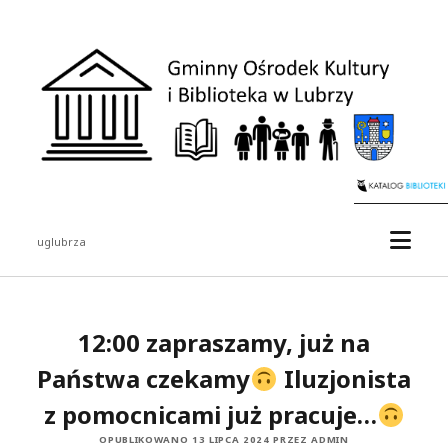
Gminny
Ośrodek
Kultury
i
Biblioteka
w
Lubrzy
otwór
uglubrza
menu
Pasek
boczny
12:00 zapraszamy, już na
Państwa czekamy
Iluzjonista
z pomocnicami już pracuje…
OPUBLIKOWANO 13 LIPCA 2024 PRZEZ ADMIN