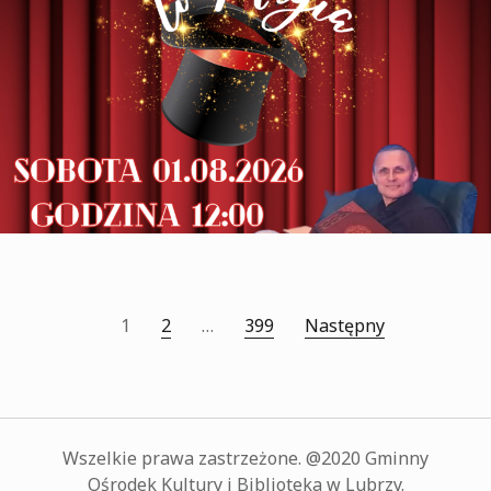
Stronicowanie
1
2
…
399
Następny
wpisów
Wszelkie prawa zastrzeżone. @2020 Gminny
Ośrodek Kultury i Biblioteka w Lubrzy.